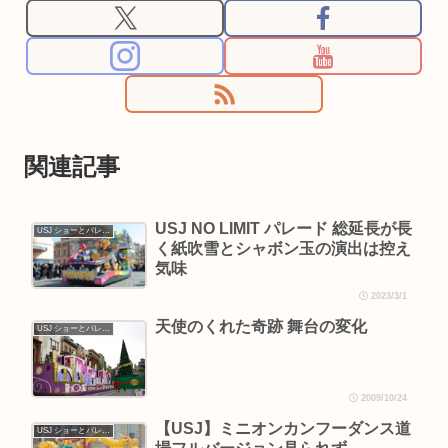
関連記事
USJ NO LIMIT パレード 総延長が長
USJ ショーとパレード
く紙吹雪とシャボン玉の演出は控え
気味
2023/3/1
天使のくれた奇跡 舞台の変化
USJ ショーとパレード
2009/10/24
【USJ】ミニオンカンフーダンス道
USJ ショーとパレード