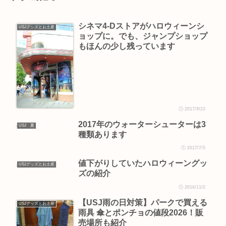
シネマ4-Dストアがハロウィーンシ
USJグッズとお土産
ョップに。でも、ジャンプショップ
もほんの少し残っています
2017/9/23
2017年のウォーターシューターは3
USJ 夏
種類あります
2017/7/5
値下がりしていたハロウィーングッ
USJグッズとお土産
ズの紹介
2016/11/2
【USJ雨の日対策】パークで買える
USJグッズとお土産
雨具 傘とポンチョの値段2026！販
売場所も紹介