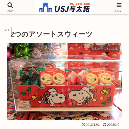
チケットやシーズンイベント ニンテンドーワールド アトラクションなどユニ
バを歩いて情報収集しています
検索
メニュー
PR
2つのアソートスウィーツ
USJグッズとお土産
2013/12/2
2023/2/9