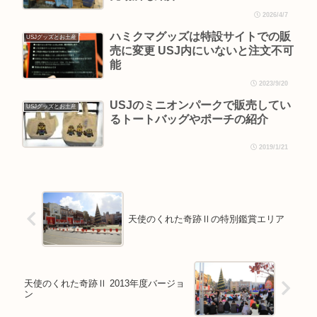
2026/4/7
ハミクマグッズは特設サイトでの販
USJグッズとお土産
売に変更 USJ内にいないと注文不可
能
2023/9/20
USJのミニオンパークで販売してい
USJグッズとお土産
るトートバッグやポーチの紹介
2019/1/21
天使のくれた奇跡Ⅱの特別鑑賞エリア
天使のくれた奇跡Ⅱ 2013年度バージョ
ン