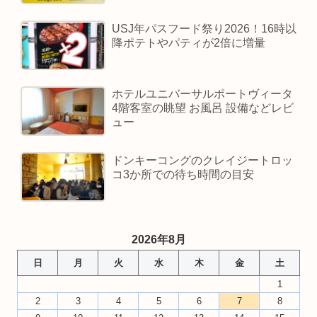
USJ年パスフード祭り2026！16時以
降ポテトやパティが2倍に増量
ホテルユニバーサルポートヴィータ
4階客室の眺望 お風呂 設備などレビ
ュー
ドンキーコングのクレイジートロッ
コ3か所での待ち時間の目安
2026年8月
日
月
火
水
木
金
土
1
2
3
4
5
6
7
8