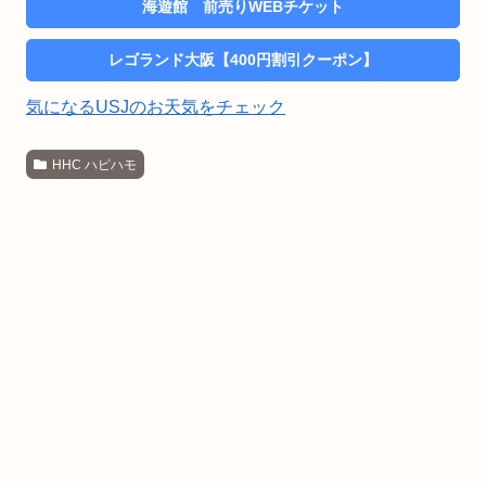
海遊館 前売りWEBチケット
レゴランド大阪【400円割引クーポン】
気になるUSJのお天気をチェック
HHC ハピハモ