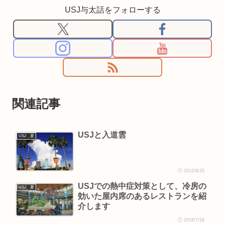
USJ与太話をフォローする
関連記事
USJと入道雲
USJ 夏
2012/8/25
USJでの熱中症対策として、冷房の
USJ 夏
効いた屋内席のあるレストランを紹
介します
2018/7/18