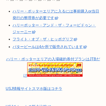
ハリー・ポッターエリアに入るには事前購入or当日
発行の整理券が必要です
ハリーポッター・アンド・ザ・フォービドゥン・
ジャーニー
フライト・オブ・ザ・ヒッポグリフ
バタービールは4か所で販売されています
ハリー・ポッターエリアの入場確約券付プランはJTBだ
け
USJ情報サイトスマホ版はコチラ