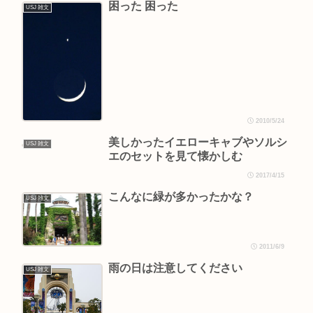
困った 困った
USJ 雑文
2010/5/24
美しかったイエローキャブやソルシ
USJ 雑文
エのセットを見て懐かしむ
2017/4/15
こんなに緑が多かったかな？
USJ 雑文
2011/6/9
雨の日は注意してください
USJ 雑文