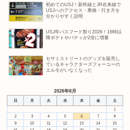
初めてのUSJ！新幹線とJR在来線で
USJへのアクセス・乗換・行き方を
分かりやすく説明
USJ年パスフード祭り2026！16時以
降ポテトやパティが2倍に増量
セサミストリートのグッズを販売し
ているキャラクターズフォーユーの
エルモがいなくなった
2026年8月
日
月
火
水
木
金
土
1
2
3
4
5
6
7
8
9
10
11
12
13
14
15