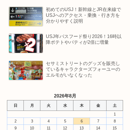
初めてのUSJ！新幹線とJR在来線で
USJへのアクセス・乗換・行き方を
分かりやすく説明
USJ年パスフード祭り2026！16時以
降ポテトやパティが2倍に増量
セサミストリートのグッズを販売し
ているキャラクターズフォーユーの
エルモがいなくなった
2026年8月
日
月
火
水
木
金
土
1
2
3
4
5
6
7
8
9
10
11
12
13
14
15