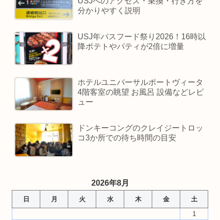
USJへのアクセス・乗換・行き方を
分かりやすく説明
USJ年パスフード祭り2026！16時以
降ポテトやパティが2倍に増量
ホテルユニバーサルポートヴィータ
4階客室の眺望 お風呂 設備などレビ
ュー
ドンキーコングのクレイジートロッ
コ3か所での待ち時間の目安
2026年8月
日
月
火
水
木
金
土
1