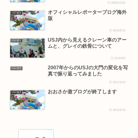
2009/12/20
オフィシャルレポーターブログ海外
USJ 雑文
版
2010/5/14
USJ内から見えるクレーン車のアー
USJ 雑文
ムと、グレイの鉄骨について
2018/5/6
2007年からのUSJの大門の変化を写
USJ 雑文
真で振り返ってみました
2017/4/13
おおさか遊ブログが終了します
USJ 雑文
2012/2/15