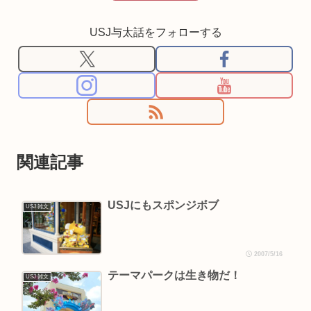
USJ与太話をフォローする
関連記事
USJにもスポンジボブ
USJ 雑文
2007/5/16
テーマパークは生き物だ！
USJ 雑文