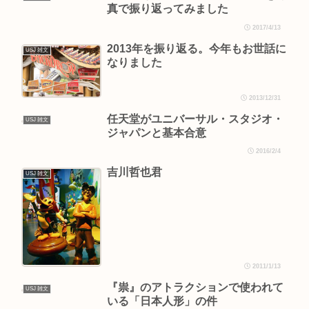
真で振り返ってみました
2017/4/13
2013年を振り返る。今年もお世話に
USJ 雑文
なりました
2013/12/31
任天堂がユニバーサル・スタジオ・
USJ 雑文
ジャパンと基本合意
2016/2/4
吉川哲也君
USJ 雑文
2011/1/13
『祟』のアトラクションで使われて
USJ 雑文
いる「日本人形」の件