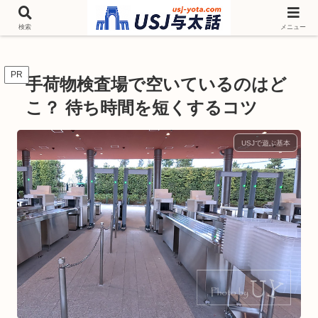
チケットやシーズンイベント ニンテンドーワールド アトラクションなどユニ
バを歩いて情報収集しています
検索
メニュー
PR
手荷物検査場で空いているのはど
こ？ 待ち時間を短くするコツ
USJで遊ぶ基本