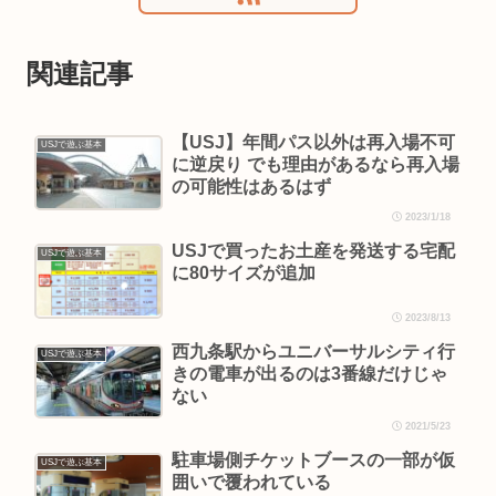
関連記事
【USJ】年間パス以外は再入場不可
USJで遊ぶ基本
に逆戻り でも理由があるなら再入場
の可能性はあるはず
2023/1/18
USJで買ったお土産を発送する宅配
USJで遊ぶ基本
に80サイズが追加
2023/8/13
西九条駅からユニバーサルシティ行
USJで遊ぶ基本
きの電車が出るのは3番線だけじゃ
ない
2021/5/23
駐車場側チケットブースの一部が仮
USJで遊ぶ基本
囲いで覆われている