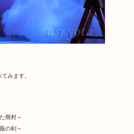
べてみます。
れた廃村～
薔薇の剣～