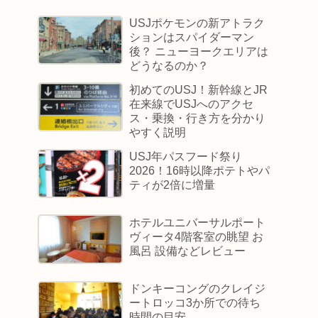
USJポケモンの新アトラク
ションはスパイダーマン
後？ ニューヨークエリアは
どうなるのか？
初めてのUSJ！新幹線とJR
在来線でUSJへのアクセ
ス・乗換・行き方を分かり
やすく説明
USJ年パスフード祭り
2026！16時以降ポテトやパ
ティが2倍に増量
ホテルユニバーサルポート
ヴィータ4階客室の眺望 お
風呂 設備などレビュー
ドンキーコングのクレイジ
ートロッコ3か所での待ち
時間の目安