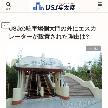
チケットやシーズンイベント ニンテンドーワールド アトラクションなどユニ
バを歩いて情報収集しています
検索
メニュー
PR
USJの駐車場側大門の外にエスカ
レーターが設置された理由は?
USJ 雑文