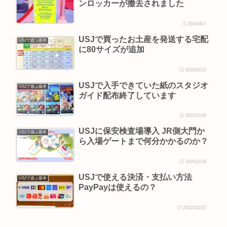
ンロッカーが撤去されました
2026/6/7
USJで買ったお土産を発送する宅配
USJで遊ぶ基本
に80サイズが追加
2023/8/13
USJで入手できていた紙のスタジオ
USJで遊ぶ基本
ガイド配布終了しています
2023/1/20
USJに保安検査場導入 JR側大門か
USJで遊ぶ基本
ら入場ゲートまで何分かかるのか？
2025/2/20
USJで使える決済・支払い方法
USJで遊ぶ基本
PayPayは使えるの？
2022/10/27