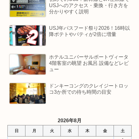
USJへのアクセス・乗換・行き方を
分かりやすく説明
USJ年パスフード祭り2026！16時以
降ポテトやパティが2倍に増量
ホテルユニバーサルポートヴィータ
4階客室の眺望 お風呂 設備などレビ
ュー
ドンキーコングのクレイジートロッ
コ3か所での待ち時間の目安
2026年8月
日
月
火
水
木
金
土