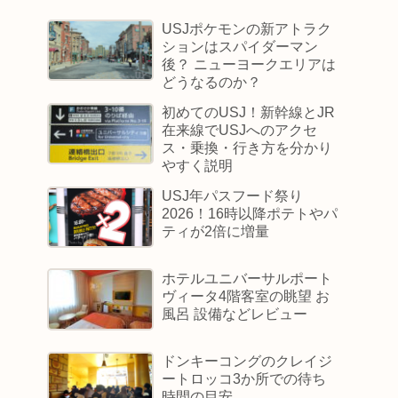
USJポケモンの新アトラク
ションはスパイダーマン
後？ ニューヨークエリアは
どうなるのか？
初めてのUSJ！新幹線とJR
在来線でUSJへのアクセ
ス・乗換・行き方を分かり
やすく説明
USJ年パスフード祭り
2026！16時以降ポテトやパ
ティが2倍に増量
ホテルユニバーサルポート
ヴィータ4階客室の眺望 お
風呂 設備などレビュー
ドンキーコングのクレイジ
ートロッコ3か所での待ち
時間の目安