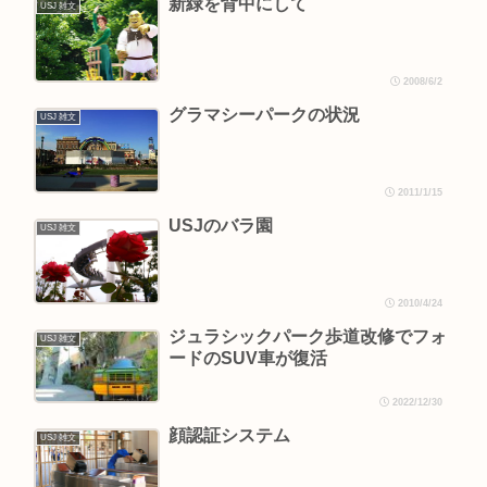
新緑を背中にして
USJ 雑文
2008/6/2
グラマシーパークの状況
USJ 雑文
2011/1/15
USJのバラ園
USJ 雑文
2010/4/24
ジュラシックパーク歩道改修でフォ
USJ 雑文
ードのSUV車が復活
2022/12/30
顔認証システム
USJ 雑文