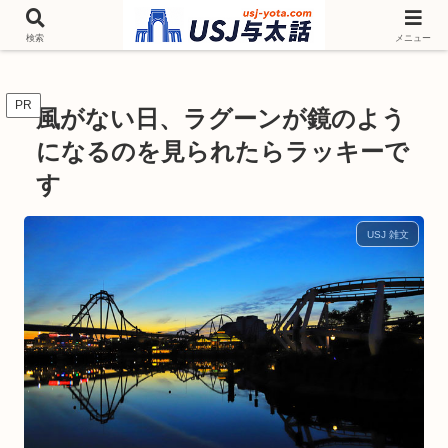
チケットやシーズンイベント ニンテンドーワールド アトラクションなどユニ
バを歩いて情報収集しています
検索
メニュー
PR
風がない日、ラグーンが鏡のよう
になるのを見られたらラッキーで
す
USJ 雑文