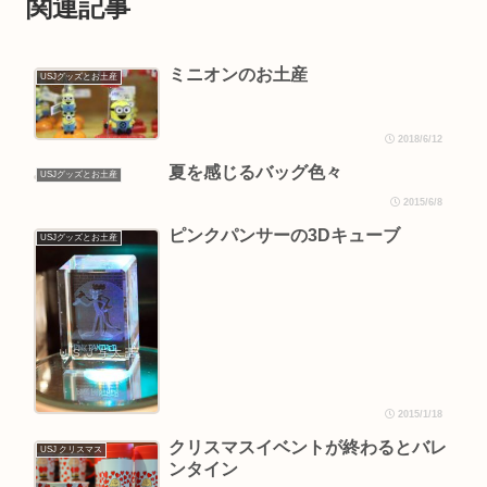
関連記事
ミニオンのお土産
USJグッズとお土産
2018/6/12
夏を感じるバッグ色々
USJグッズとお土産
2015/6/8
ピンクパンサーの3Dキューブ
USJグッズとお土産
2015/1/18
クリスマスイベントが終わるとバレ
USJ クリスマス
ンタイン