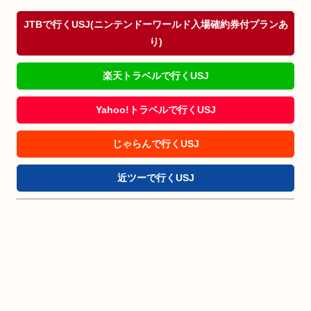
JTBで行くUSJ(ニンテンドーワールド入場確約券付プランあ
り)
楽天トラベルで行くUSJ
Yahoo!トラベルで行くUSJ
じゃらんで行くUSJ
近ツーで行くUSJ