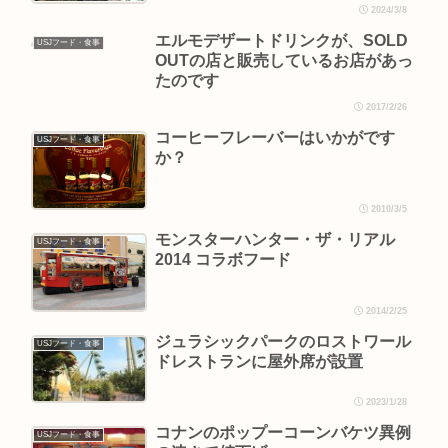
2024/3/8
エルモデザートドリンクが、SOLD
USJフード・食事
OUTの店と販売しているお店があっ
たのです
2017/2/26
コーヒーフレーバーはいかがです
USJフード・食事
か？
2010/3/5
モンスターハンター・ザ・リアル
USJフード・食事
2014 コラボフード
2014/2/25
ジュラシックパークのロストワール
USJフード・食事
ドレストランに屋外席が設置
2023/1/28
コナンのポップーコーンバケツ異例
USJフード・食事