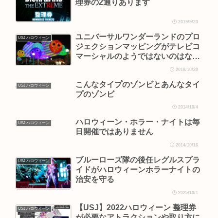
理券の2通りあります
2019/9/23
ユニバーサルワンダーランドのプロ
USJ ハロウィーン
ジェクションマッピングがテレビコ
マーシャルのようではないのはなぜ
か？
2018/10/20
こんなタイプのゾンビとあんなタイ
USJ ハロウィーン
プのゾンビ
2014/10/4
ハロウィーン・ホラー・ナイトは毎
USJ ハロウィーン
日開催ではありません
2014/10/16
ブルーローズ隊の後任レグルスプラ
USJ ハロウィーン
イドがハロウィーンホラーナイトの
治安を守る
2025/10/1
【USJ】2022ハロウィーン 整理券
USJ ハロウィーン
が必要なアトラクションや取り方に