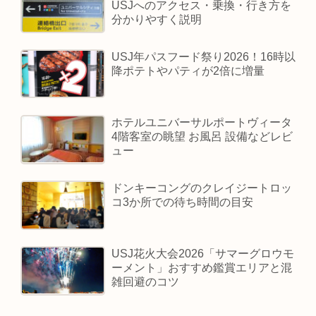
USJへのアクセス・乗換・行き方を
分かりやすく説明
USJ年パスフード祭り2026！16時以
降ポテトやパティが2倍に増量
ホテルユニバーサルポートヴィータ
4階客室の眺望 お風呂 設備などレビ
ュー
ドンキーコングのクレイジートロッ
コ3か所での待ち時間の目安
USJ花火大会2026「サマーグロウモ
ーメント」おすすめ鑑賞エリアと混
雑回避のコツ