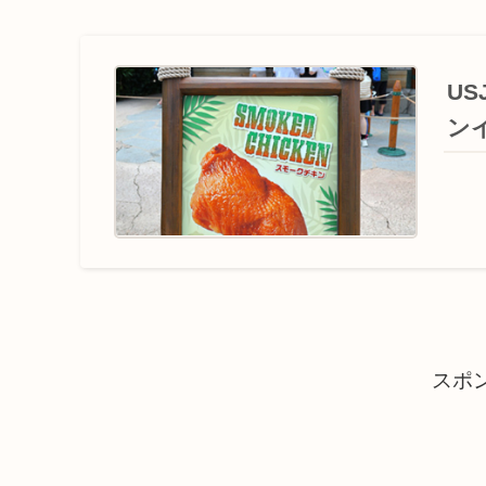
U
ン
スポ