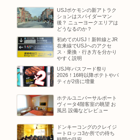
USJポケモンの新アトラク
ションはスパイダーマン
後？ ニューヨークエリアは
どうなるのか？
初めてのUSJ！新幹線とJR
在来線でUSJへのアクセ
ス・乗換・行き方を分かり
やすく説明
USJ年パスフード祭り
2026！16時以降ポテトやパ
ティが2倍に増量
ホテルユニバーサルポート
ヴィータ4階客室の眺望 お
風呂 設備などレビュー
ドンキーコングのクレイジ
ートロッコ3か所での待ち
時間の目安