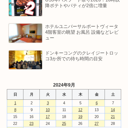
降ポテトやパティが2倍に増量
ホテルユニバーサルポートヴィータ
4階客室の眺望 お風呂 設備などレビ
ュー
ドンキーコングのクレイジートロッ
コ3か所での待ち時間の目安
2024年9月
日
月
火
水
木
金
土
1
2
3
4
5
6
7
8
9
10
11
12
13
14
15
16
17
18
19
20
21
22
23
24
25
26
27
28