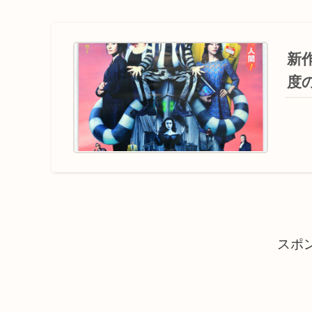
新
度
スポ