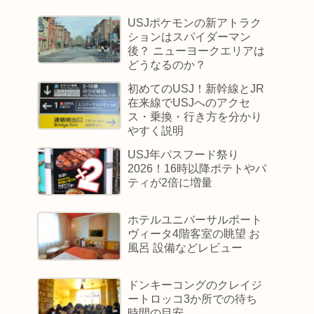
USJポケモンの新アトラク
ションはスパイダーマン
後？ ニューヨークエリアは
どうなるのか？
初めてのUSJ！新幹線とJR
在来線でUSJへのアクセ
ス・乗換・行き方を分かり
やすく説明
USJ年パスフード祭り
2026！16時以降ポテトやパ
ティが2倍に増量
ホテルユニバーサルポート
ヴィータ4階客室の眺望 お
風呂 設備などレビュー
ドンキーコングのクレイジ
ートロッコ3か所での待ち
時間の目安