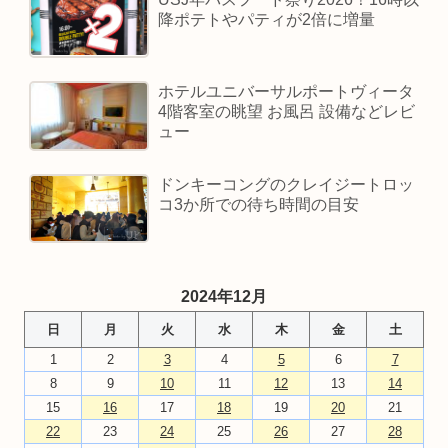
降ポテトやパティが2倍に増量
ホテルユニバーサルポートヴィータ
4階客室の眺望 お風呂 設備などレビ
ュー
ドンキーコングのクレイジートロッ
コ3か所での待ち時間の目安
2024年12月
日
月
火
水
木
金
土
1
2
3
4
5
6
7
8
9
10
11
12
13
14
15
16
17
18
19
20
21
22
23
24
25
26
27
28