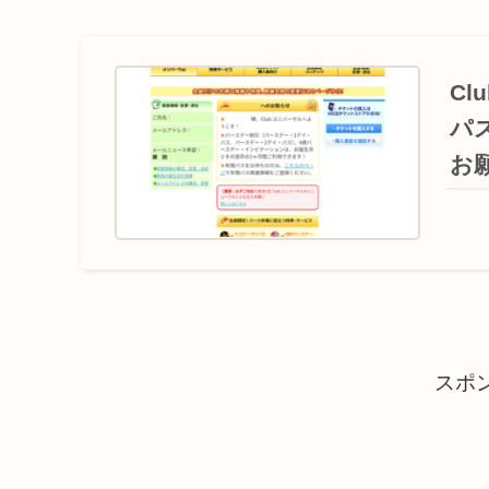
C
パ
お
スポ