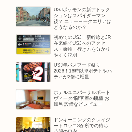
USJポケモンの新アトラク
ションはスパイダーマン
後？ ニューヨークエリアは
どうなるのか？
初めてのUSJ！新幹線とJR
在来線でUSJへのアクセ
ス・乗換・行き方を分かり
やすく説明
USJ年パスフード祭り
2026！16時以降ポテトやパ
ティが2倍に増量
ホテルユニバーサルポート
ヴィータ4階客室の眺望 お
風呂 設備などレビュー
ドンキーコングのクレイジ
ートロッコ3か所での待ち
時間の目安