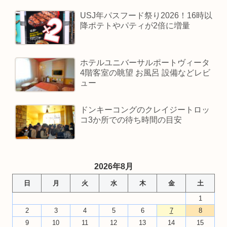
USJ年パスフード祭り2026！16時以
降ポテトやパティが2倍に増量
ホテルユニバーサルポートヴィータ
4階客室の眺望 お風呂 設備などレビ
ュー
ドンキーコングのクレイジートロッ
コ3か所での待ち時間の目安
2026年8月
日
月
火
水
木
金
土
1
2
3
4
5
6
7
8
9
10
11
12
13
14
15