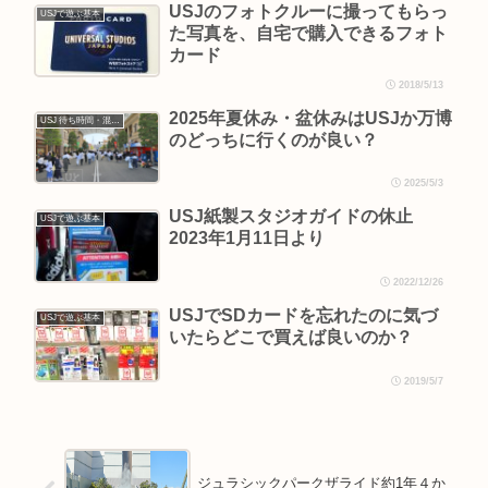
USJのフォトクルーに撮ってもらっ
USJで遊ぶ基本
た写真を、自宅で購入できるフォト
カード
2018/5/13
2025年夏休み・盆休みはUSJか万博
USJ 待ち時間・混雑情報
のどっちに行くのが良い？
2025/5/3
USJ紙製スタジオガイドの休止
USJで遊ぶ基本
2023年1月11日より
2022/12/26
USJでSDカードを忘れたのに気づ
USJで遊ぶ基本
いたらどこで買えば良いのか？
2019/5/7
ジュラシックパークザライド約1年４か