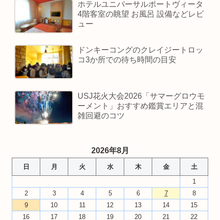
ホテルユニバーサルポートヴィータ
4階客室の眺望 お風呂 設備などレビ
ュー
ドンキーコングのクレイジートロッ
コ3か所での待ち時間の目安
USJ花火大会2026「サマーグロウモ
ーメント」おすすめ鑑賞エリアと混
雑回避のコツ
2026年8月
日
月
火
水
木
金
土
1
2
3
4
5
6
7
8
9
10
11
12
13
14
15
16
17
18
19
20
21
22