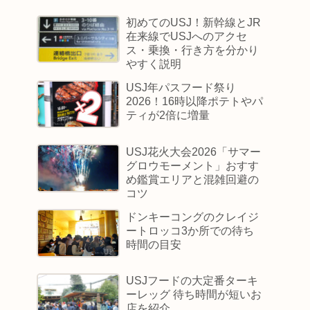
初めてのUSJ！新幹線とJR
在来線でUSJへのアクセ
ス・乗換・行き方を分かり
やすく説明
USJ年パスフード祭り
2026！16時以降ポテトやパ
ティが2倍に増量
USJ花火大会2026「サマー
グロウモーメント」おすす
め鑑賞エリアと混雑回避の
コツ
ドンキーコングのクレイジ
ートロッコ3か所での待ち
時間の目安
USJフードの大定番ターキ
ーレッグ 待ち時間が短いお
店を紹介