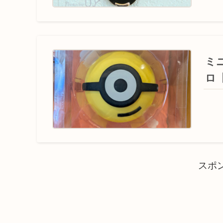
ミ
ロ
スポ