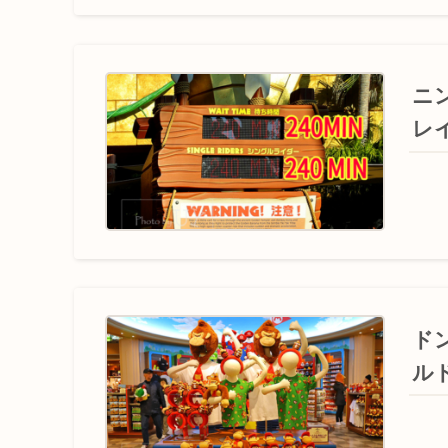
ニ
レ
ド
ル