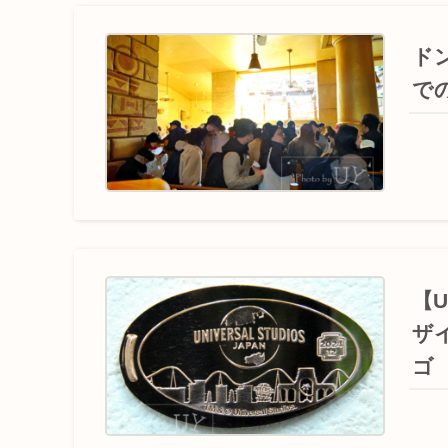
ド
で
【
ザ
ゴ