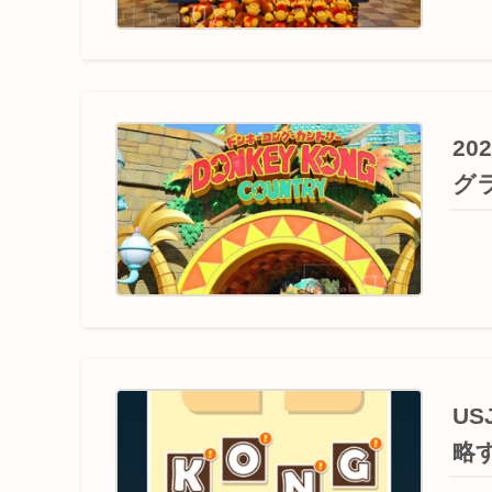
2
グ
U
略