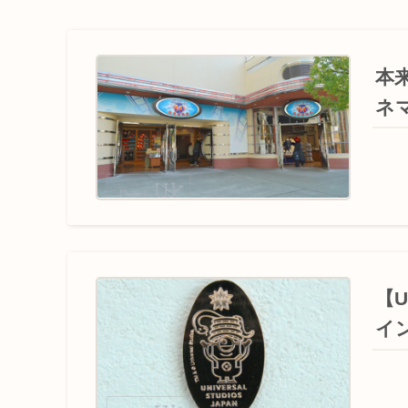
本
ネ
【
イ