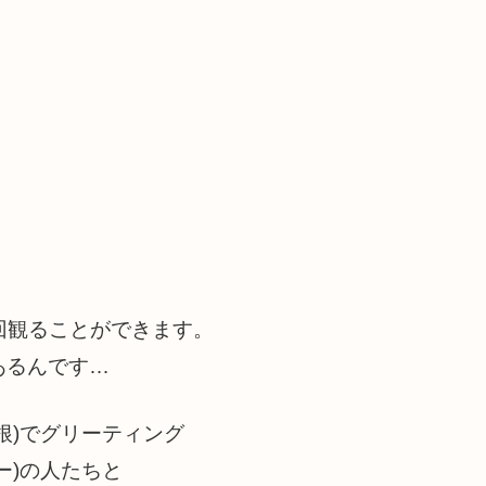
2回観ることができます。
あるんです…
根)でグリーティング
ー)の人たちと