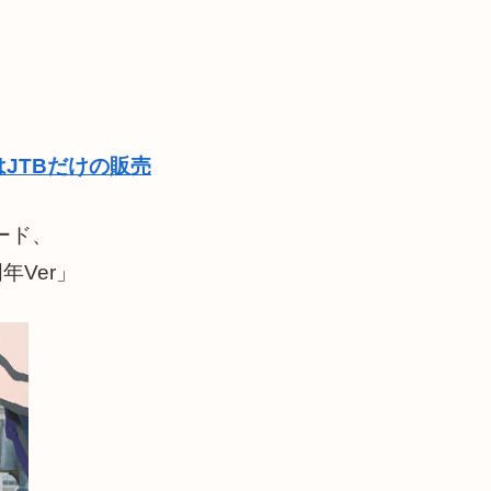
JTBだけの販売
ード、
年Ver」