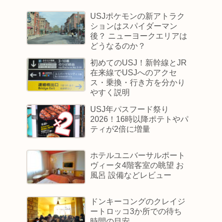
USJポケモンの新アトラク
ションはスパイダーマン
後？ ニューヨークエリアは
どうなるのか？
初めてのUSJ！新幹線とJR
在来線でUSJへのアクセ
ス・乗換・行き方を分かり
やすく説明
USJ年パスフード祭り
2026！16時以降ポテトやパ
ティが2倍に増量
ホテルユニバーサルポート
ヴィータ4階客室の眺望 お
風呂 設備などレビュー
ドンキーコングのクレイジ
ートロッコ3か所での待ち
時間の目安